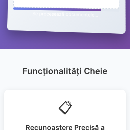
Se procesează documentele...
Funcționalități Cheie
📋
Recunoaștere Precisă a